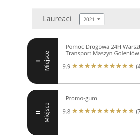
Laureaci
2021
Pomoc Drogowa 24H Warszta
Transport Maszyn Goleniów
Miejsce
I
9.9
(
Promo-gum
Miejsce
9.8
(
II