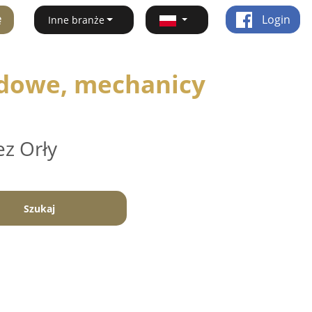
ę
Login
Inne branże
dowe, mechanicy
ez Orły
Szukaj