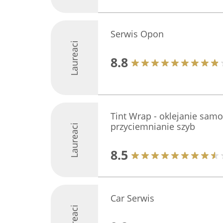
Serwis Opon
Laureaci
8.8
Tint Wrap - oklejanie sam
przyciemnianie szyb
Laureaci
8.5
Car Serwis
Laureaci