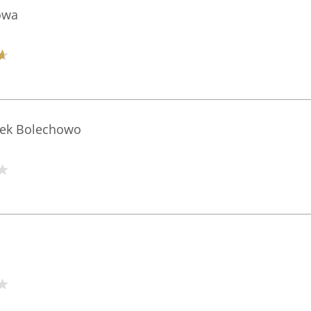
owa
dek Bolechowo