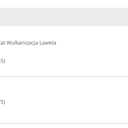
t Wulkanizacja Laweta
45)
75)