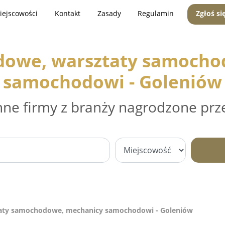
iejscowości
Kontakt
Zasady
Regulamin
Zgłoś si
dowe, warsztaty samocho
samochodowi - Goleniów
nne firmy z branży nagrodzone prz
aty samochodowe, mechanicy samochodowi - Goleniów