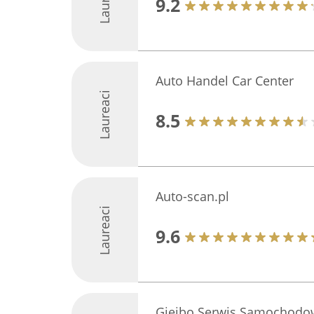
9.2
Auto Handel Car Center
Laureaci
8.5
Auto-scan.pl
Laureaci
9.6
Giejbo Serwis Samochodow