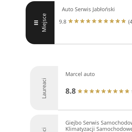
Auto Serwis Jabłoński
Miejsce
9.8
(
III
Marcel auto
Laureaci
8.8
Giejbo Serwis Samochodow
Klimatyzacji Samochodowe