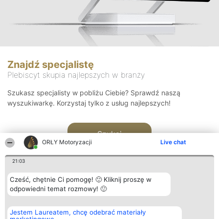
Znajdź specjalistę
Plebiscyt skupia najlepszych w branży
Szukasz specjalisty w pobliżu Ciebie? Sprawdź naszą
wyszukiwarkę. Korzystaj tylko z usług najlepszych!
Szukaj
ORŁY Motoryzacji
Live chat
21:03
Cześć, chętnie Ci pomogę! 🙂 Kliknij proszę w
odpowiedni temat rozmowy! 🙂
Organizator plebiscytu
Plebiscyt
Kontakt
Jestem Laureatem, chcę odebrać materiały
Bright Side Solutions sp. z o.
Laureaci
Kontakt