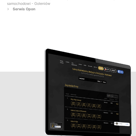
samochodowi - Goleniów
Serwis Opon