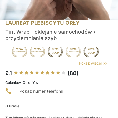
LAUREAT PLEBISCYTU ORŁY
Tint Wrap - oklejanie samochodów /
przyciemnianie szyb
Pokaż więcej >>
9.1
(80)
Goleniów, Goleniów
Pokaż numer telefonu
O firmie:
Tint Wrap
oferuje szeroki zakres usług w dziedzinie car