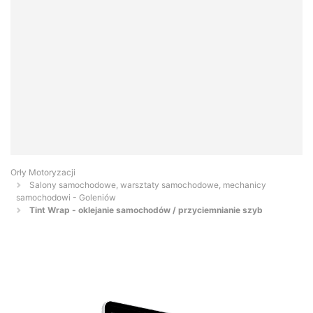
Orły Motoryzacji
Salony samochodowe, warsztaty samochodowe, mechanicy
samochodowi - Goleniów
Tint Wrap - oklejanie samochodów / przyciemnianie szyb