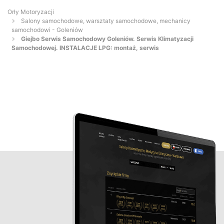
Orły Motoryzacji
Salony samochodowe, warsztaty samochodowe, mechanicy
samochodowi - Goleniów
Giejbo Serwis Samochodowy Goleniów. Serwis Klimatyzacji
Samochodowej. INSTALACJE LPG: montaż, serwis