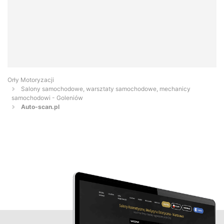
Orły Motoryzacji
Salony samochodowe, warsztaty samochodowe, mechanicy
samochodowi - Goleniów
Auto-scan.pl