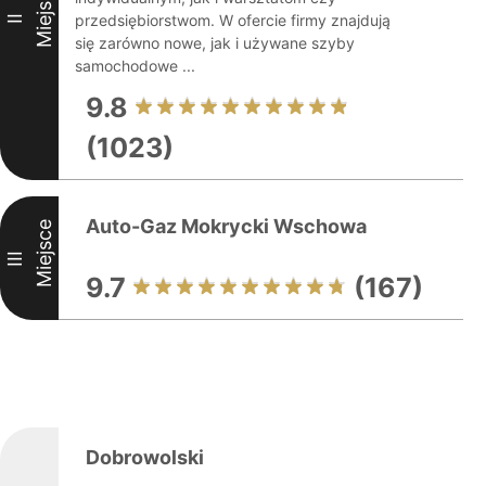
Miejsce
przedsiębiorstwom. W ofercie firmy znajdują
II
się zarówno nowe, jak i używane szyby
samochodowe ...
9.8
(1023)
Auto-Gaz Mokrycki Wschowa
Miejsce
III
9.7
(167)
Dobrowolski