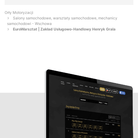
Orły Motoryzacji
Salony samochodowe, warsztaty samochodowe, mechanicy
samochodowi - Wschowa
EuroWarsztat | Zakład Usługowo-Handlowy Henryk Grala