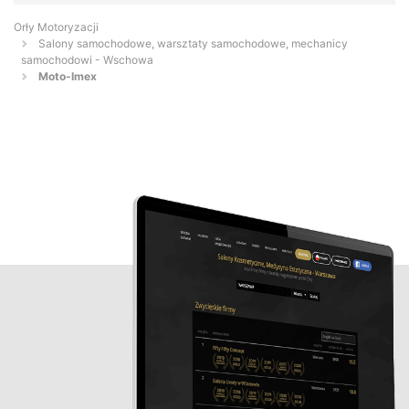
Orły Motoryzacji
Salony samochodowe, warsztaty samochodowe, mechanicy
samochodowi - Wschowa
Moto-Imex