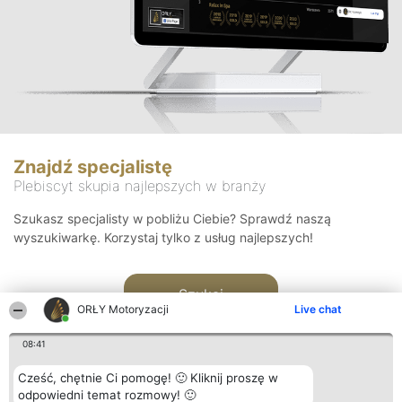
Znajdź specjalistę
Plebiscyt skupia najlepszych w branży
Szukasz specjalisty w pobliżu Ciebie? Sprawdź naszą
wyszukiwarkę. Korzystaj tylko z usług najlepszych!
Szukaj
ORŁY Motoryzacji
Live chat
08:41
Cześć, chętnie Ci pomogę! 🙂 Kliknij proszę w
odpowiedni temat rozmowy! 🙂