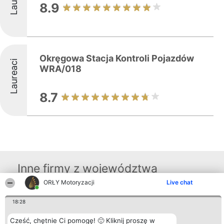
8.9
Okręgowa Stacja Kontroli Pojazdów
Laureaci
WRA/018
8.7
Inne firmy z województwa
ORŁY Motoryzacji
Live chat
Organizator plebiscytu
Plebiscyt
Kontakt
18:28
Bright Side Solutions sp. z o.
Laureaci
Kontakt
o. sp. k.
Lista
Cześć, chętnie Ci pomogę! 🙂 Kliknij proszę w