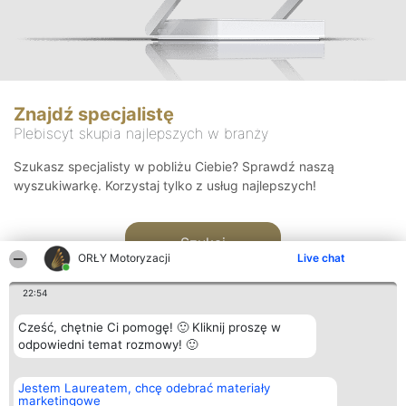
Znajdź specjalistę
Plebiscyt skupia najlepszych w branży
Szukasz specjalisty w pobliżu Ciebie? Sprawdź naszą
wyszukiwarkę. Korzystaj tylko z usług najlepszych!
Szukaj
ORŁY Motoryzacji
Live chat
22:54
Cześć, chętnie Ci pomogę! 🙂 Kliknij proszę w
odpowiedni temat rozmowy! 🙂
Organizator plebiscytu
Plebiscyt
Kontakt
Jestem Laureatem, chcę odebrać materiały
Bright Side Solutions sp. z o.
Laureaci
Kontakt
marketingowe
o. sp. k.
Lista