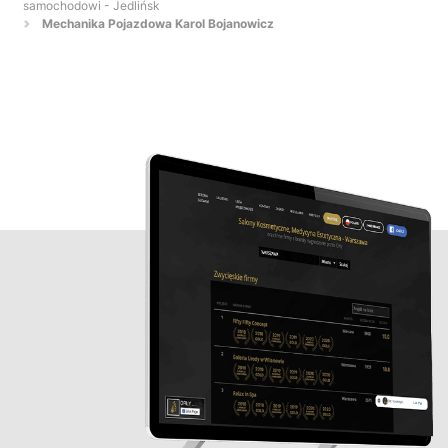
samochodowi - Jedlińsk
Mechanika Pojazdowa Karol Bojanowicz