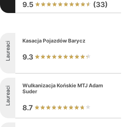
9.5
(33)
Kasacja Pojazdów Barycz
Laureaci
9.3
Wulkanizacja Końskie MTJ Adam
Laureaci
Suder
8.7