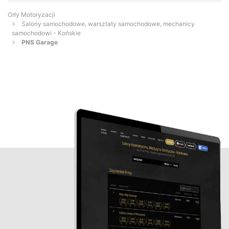
Orły Motoryzacji
Salony samochodowe, warsztaty samochodowe, mechanicy
samochodowi - Końskie
PNS Garage