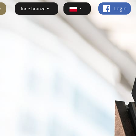
ę
Login
Inne branże