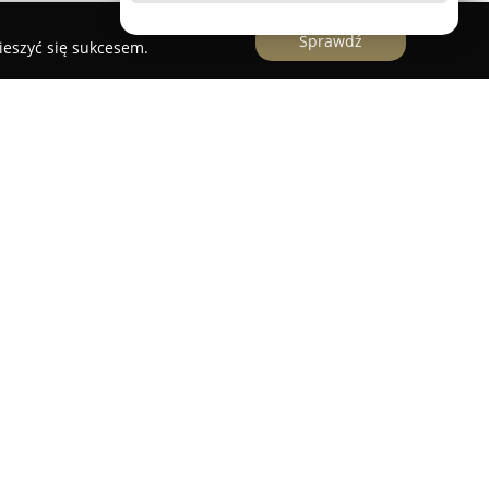
Sprawdź
ieszyć się sukcesem.
Motocyklowa
zowana w Gościnie przy ulicy Spółdzielczej 1C to
 motocyklowej, skierowany do entuzjastów
 prowadzi sprzedaż części zamiennych,
raz obuwia przeznaczonego dla motocyklistów. W
norodne typy kasków, w tym integralne, szczękowe,
zapewniają bezpieczeństwo oraz wygodę podczas
i Motocyklowej jest selektywne podejście do
ego produkty uznanych marek, co przekłada się