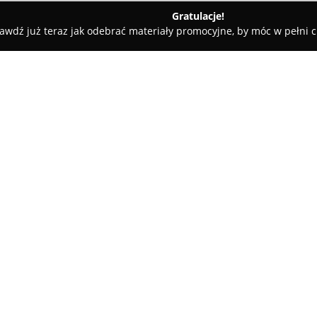
Gratulacje!
awdź już teraz jak odebrać materiały promocyjne, by móc w pełni c
ty samochodowe, mechanicy samochodowi - Gościno
Przystań 
O firmie:
Przystań Motocyklowa
zlokali
istotny punkt na mapie branży
jednośladów. Przedsiębiorstwo
akcesoriów, a także odzieży o
Pokaż więcej >>
ofercie firmy znajdują się róż
otwarte oraz crossowe, które 
jazdy.
Charakterystyczne dla Przystan
doboru asortymentu, obejmując