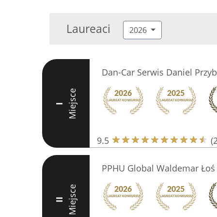
Laureaci
2026
Dan-Car Serwis Daniel Przyb
Miejsce
I
9.5
(
PPHU Global Waldemar Łoś
Miejsce
II