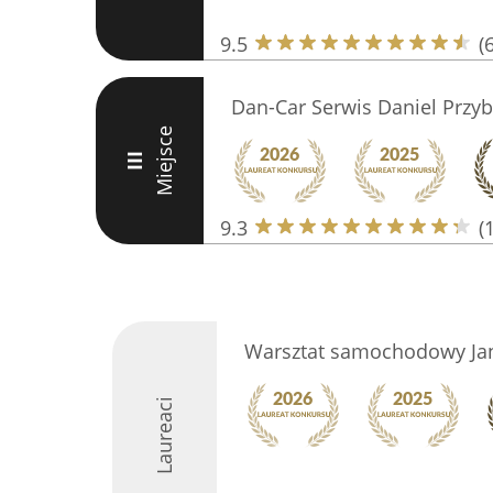
9.5
(
Dan-Car Serwis Daniel Przyb
Miejsce
III
9.3
(
Warsztat samochodowy Jan
Laureaci