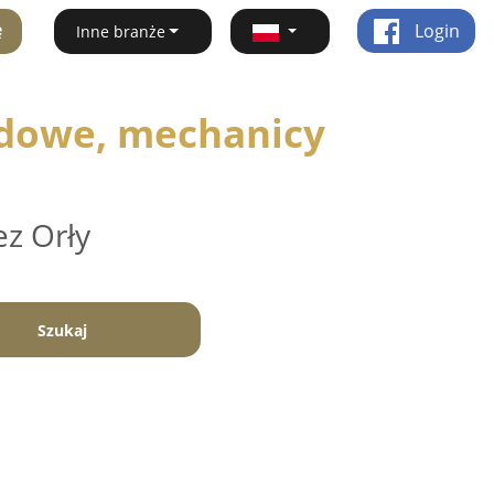
ę
Login
Inne branże
dowe, mechanicy
ez Orły
Szukaj