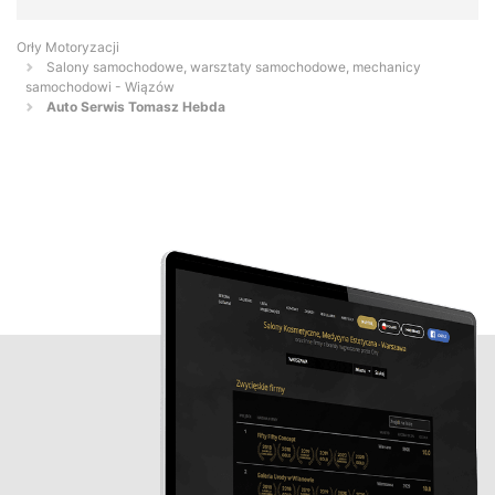
Orły Motoryzacji
Salony samochodowe, warsztaty samochodowe, mechanicy
samochodowi - Wiązów
Auto Serwis Tomasz Hebda