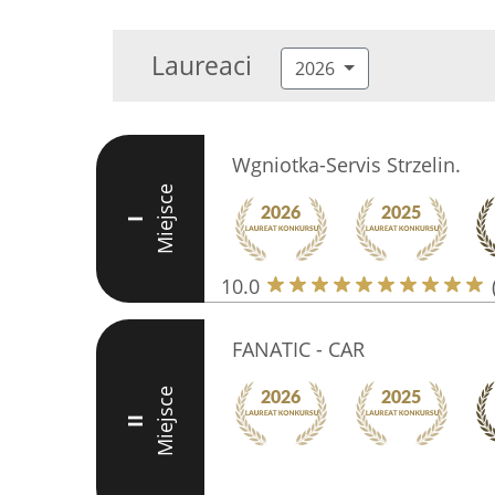
Laureaci
2026
Wgniotka-Servis Strzelin.
Miejsce
I
10.0
FANATIC - CAR
Miejsce
II