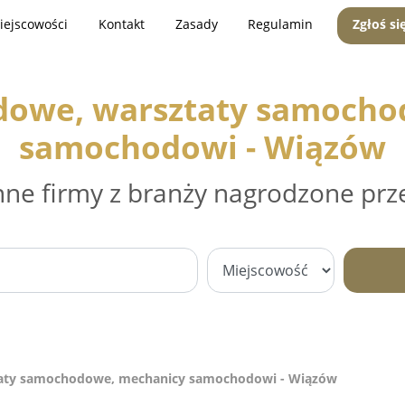
iejscowości
Kontakt
Zasady
Regulamin
Zgłoś si
dowe, warsztaty samocho
samochodowi - Wiązów
nne firmy z branży nagrodzone prz
aty samochodowe, mechanicy samochodowi - Wiązów