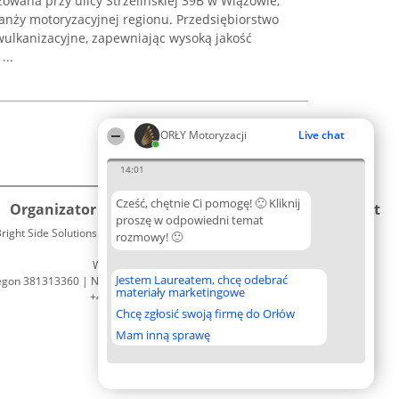
zowana przy ulicy Strzelińskiej 39B w Wiązowie,
anży motoryzacyjnej regionu. Przedsiębiorstwo
ulkanizacyjne, zapewniając wysoką jakość
...
ORŁY Motoryzacji
Live chat
14:01
Cześć, chętnie Ci pomogę! 🙂 Kliknij
Organizator plebiscytu
Plebiscyt
Kontakt
proszę w odpowiedni temat
right Side Solutions sp. z o. o. sp. k.
Laureaci
rozmowy! 🙂
Kontakt
ul. Ruska 22
Lista
Wrocław 50-079
wszystkich
Jestem Laureatem, chcę odebrać
egon 381313360 | NIP 8943132676
Laureatów
materiały marketingowe
+48 508 492 400
Zasady
Chcę zgłosić swoją firmę do Orłów
Regulamin
Polityka
Mam inną sprawę
Prywatności