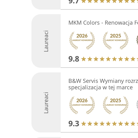
9.7
MKM Colors - Renowacja F
Laureaci
9.8
B&W Servis Wymiany roz
specjalizacja w tej marce
Laureaci
9.3