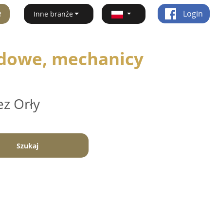
ę
Login
Inne branże
dowe, mechanicy
ez Orły
Szukaj