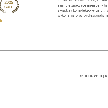
Firma MC Serwis JÓZEK, zlokali
zajmuje znaczące miejsce w br
świadczy kompleksowe usługi w
wykonania oraz profesjonalizm 
B
KRS 0000749100 | R