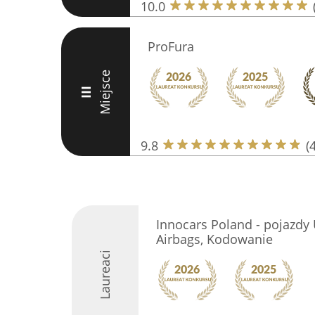
10.0
ProFura
Miejsce
III
9.8
(
Innocars Poland - pojazdy 
Airbags, Kodowanie
Laureaci