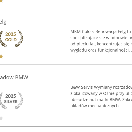
elg
MKM Colors Renowacja Felg to 
specjalizujące się w odnowie o
od pięciu lat, koncentrując si
wyglądu oraz funkcjonalności. .
rzadow BMW
B&W Servis Wymiany rozrzadow
zlokalizowany w Ośnie przy uli
obsłudze aut marki BMW. Zakr
układów mechanicznych ...