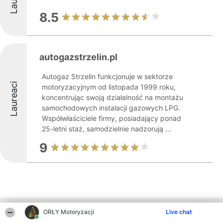
8.5
autogazstrzelin.pl
Autogaz Strzelin funkcjonuje w sektorze
Laureaci
motoryzacyjnym od listopada 1999 roku,
koncentrując swoją działalność na montażu
samochodowych instalacji gazowych LPG.
Współwłaściciele firmy, posiadający ponad
25-letni staż, samodzielnie nadzorują ...
9
Inne firmy z województwa
ORŁY Motoryzacji
Live chat