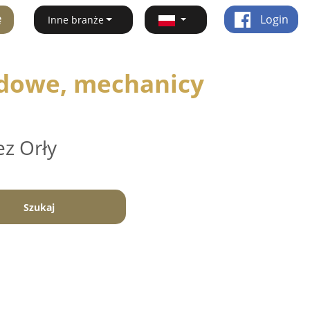
ę
Login
Inne branże
dowe, mechanicy
ez Orły
Szukaj