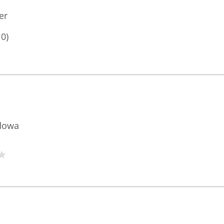
er
10)
dowa