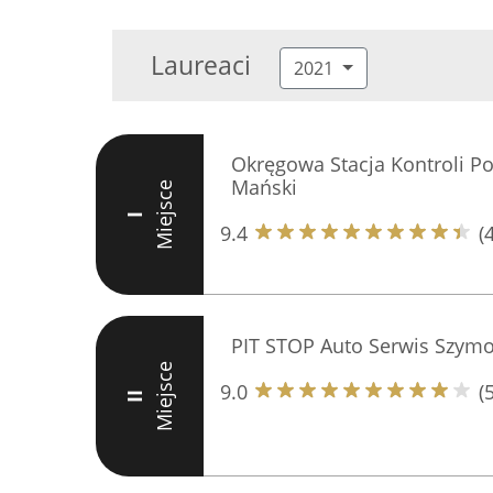
Laureaci
2021
Okręgowa Stacja Kontroli Po
Mański
Miejsce
I
9.4
(
PIT STOP Auto Serwis Szym
Miejsce
9.0
(
II