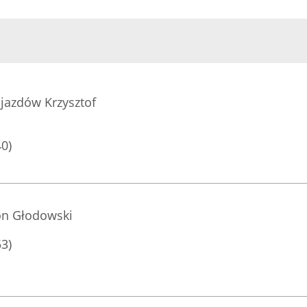
jazdów Krzysztof
40)
on Głodowski
53)