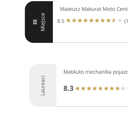
Mateusz Makurat Moto Cent
Miejsce
8.5
(
III
MatAuto mechanika pojaz
Laureaci
8.3