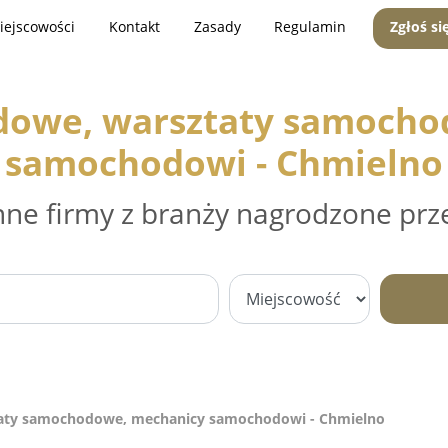
iejscowości
Kontakt
Zasady
Regulamin
Zgłoś si
dowe, warsztaty samocho
samochodowi - Chmielno
nne firmy z branży nagrodzone prz
aty samochodowe, mechanicy samochodowi - Chmielno