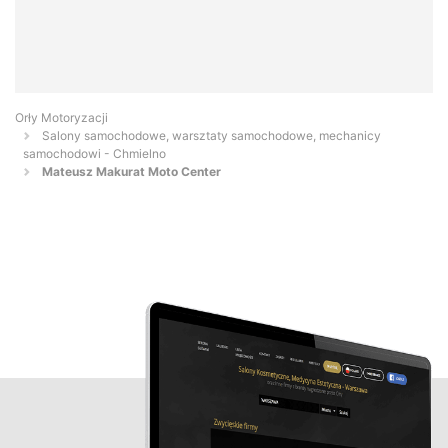
Orły Motoryzacji
Salony samochodowe, warsztaty samochodowe, mechanicy
samochodowi - Chmielno
Mateusz Makurat Moto Center