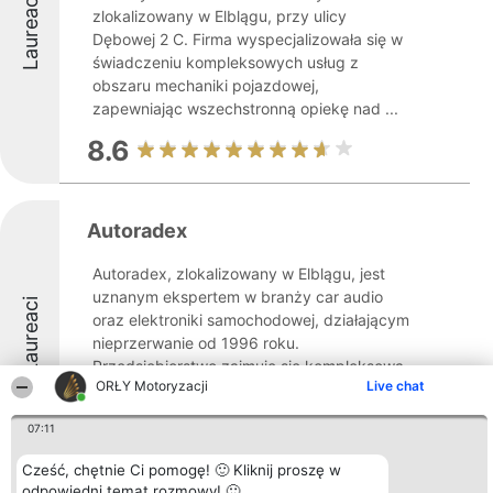
Laureaci
zlokalizowany w Elblągu, przy ulicy
Dębowej 2 C. Firma wyspecjalizowała się w
świadczeniu kompleksowych usług z
obszaru mechaniki pojazdowej,
zapewniając wszechstronną opiekę nad ...
8.6
Autoradex
Autoradex, zlokalizowany w Elblągu, jest
uznanym ekspertem w branży car audio
Laureaci
oraz elektroniki samochodowej, działającym
nieprzerwanie od 1996 roku.
Przedsiębiorstwo zajmuje się kompleksową
ORŁY Motoryzacji
Live chat
sprzedażą, montażem i serwisem
szerokiego zakresu ...
07:11
9.2
Cześć, chętnie Ci pomogę! 🙂 Kliknij proszę w
odpowiedni temat rozmowy! 🙂