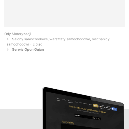
Orły Motoryzacji
Salony samochodowe, warsztaty samochodowe, mechanicy
samochodowi - Elbląg
Serwis Opon Gujan