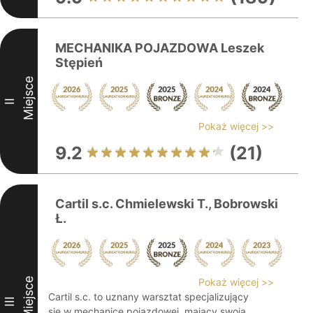
MECHANIKA POJAZDOWA Leszek
Stępień
Miejsce
II
Pokaż więcej >>
9.2
(21)
Cartil s.c. Chmielewski T., Bobrowski
Ł.
Miejsce
Pokaż więcej >>
Cartil s.c. to uznany warsztat specjalizujący
III
się w mechanice pojazdowej, mający swoją