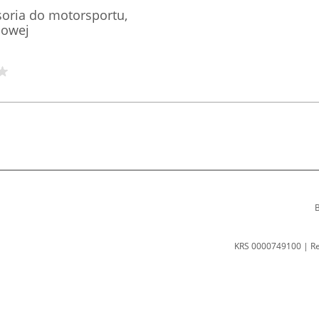
soria do motorsportu,
dowej
B
KRS 0000749100 | R