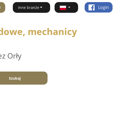
ę
Login
Inne branże
dowe, mechanicy
ez Orły
Szukaj