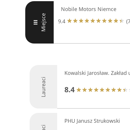
Nobile Motors Niemce
Miejsce
9.4
(
III
Kowalski Jarosław. Zakład
Laureaci
8.4
PHU Janusz Strukowski