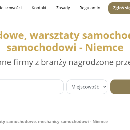
iejscowości
Kontakt
Zasady
Regulamin
Zgłoś si
dowe, warsztaty samocho
samochodowi - Niemce
nne firmy z branży nagrodzone prz
aty samochodowe, mechanicy samochodowi - Niemce