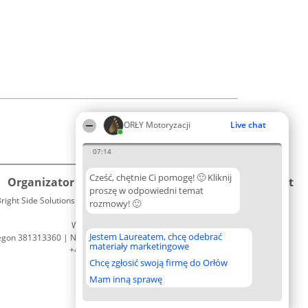
ORŁY Motoryzacji
Live chat
07:14
Cześć, chętnie Ci pomogę! 🙂 Kliknij
Organizator plebiscytu
Plebiscyt
Kontakt
proszę w odpowiedni temat
right Side Solutions sp. z o. o. sp. k.
Laureaci
rozmowy! 🙂
Kontakt
ul. Ruska 22
Lista
Wrocław 50-079
wszystkich
Jestem Laureatem, chcę odebrać
egon 381313360 | NIP 8943132676
Laureatów
materiały marketingowe
+48 508 492 400
Zasady
Chcę zgłosić swoją firmę do Orłów
Regulamin
Polityka
Mam inną sprawę
Prywatności