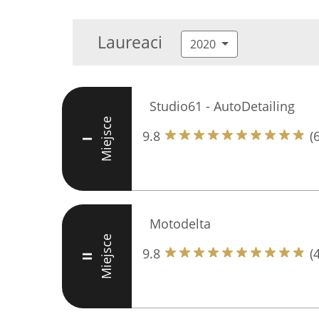
Laureaci
2020
Studio61 - AutoDetailing
Miejsce
9.8
(
I
Motodelta
Miejsce
9.8
(
II