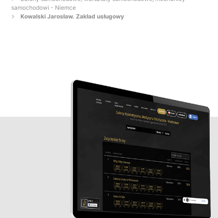
samochodowi - Niemce
Kowalski Jarosław. Zakład usługowy