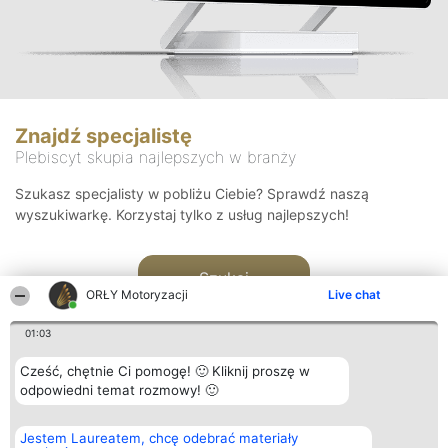
Znajdź specjalistę
Plebiscyt skupia najlepszych w branży
Szukasz specjalisty w pobliżu Ciebie? Sprawdź naszą
wyszukiwarkę. Korzystaj tylko z usług najlepszych!
Szukaj
ORŁY Motoryzacji
Live chat
01:03
Cześć, chętnie Ci pomogę! 🙂 Kliknij proszę w
odpowiedni temat rozmowy! 🙂
Organizator plebiscytu
Plebiscyt
Kontakt
Jestem Laureatem, chcę odebrać materiały
Bright Side Solutions sp. z o.
Laureaci
Kontakt