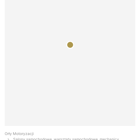
Orły Motoryzacji
Salony samochodowe, warsztaty samochodowe, mechanicy