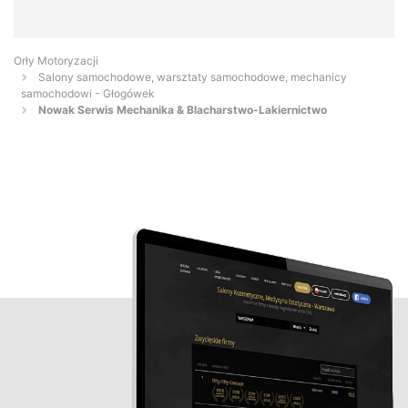
Orły Motoryzacji
Salony samochodowe, warsztaty samochodowe, mechanicy
samochodowi - Głogówek
Nowak Serwis Mechanika & Blacharstwo-Lakiernictwo