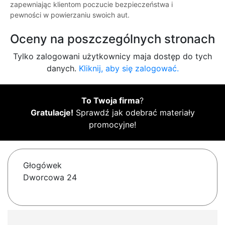
zapewniając klientom poczucie bezpieczeństwa i
pewności w powierzaniu swoich aut.
Oceny na poszczególnych stronach
Tylko zalogowani użytkownicy maja dostęp do tych
danych.
Kliknij, aby się zalogować.
To Twoja firma
?
Gratulacje!
Sprawdź jak odebrać materiały
promocyjne!
Głogówek
Dworcowa 24