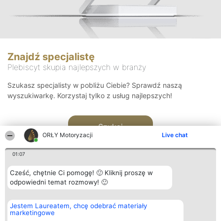
Znajdź specjalistę
Plebiscyt skupia najlepszych w branży
Szukasz specjalisty w pobliżu Ciebie? Sprawdź naszą
wyszukiwarkę. Korzystaj tylko z usług najlepszych!
Szukaj
ORŁY Motoryzacji
Live chat
01:07
Cześć, chętnie Ci pomogę! 🙂 Kliknij proszę w
odpowiedni temat rozmowy! 🙂
Organizator plebiscytu
Plebiscyt
Kontakt
Jestem Laureatem, chcę odebrać materiały
Bright Side Solutions sp. z o.
Laureaci
Kontakt
marketingowe
o. sp. k.
Lista