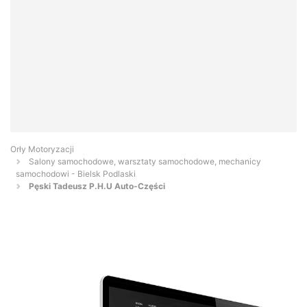
Orły Motoryzacji
Salony samochodowe, warsztaty samochodowe, mechanicy
samochodowi - Bielsk Podlaski
Pęski Tadeusz P.H.U Auto-Części