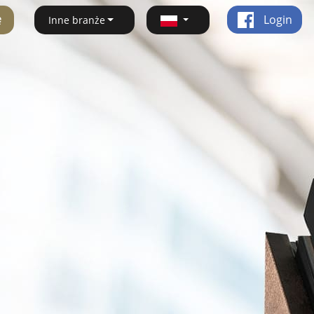
ę
Login
Inne branże