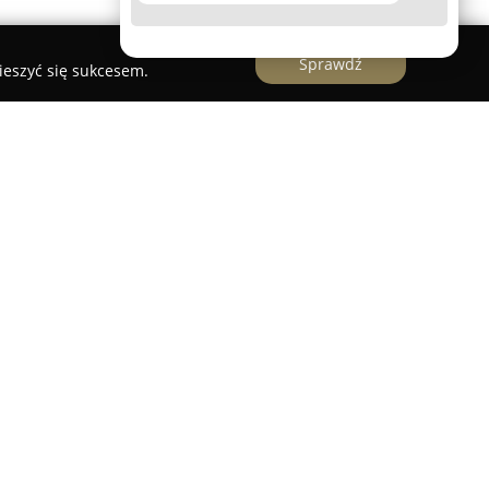
Sprawdź
ieszyć się sukcesem.
sku przy ulicy Spacerowej 7, funkcjonująca w
siębiorstwo oferuje szeroki wachlarz usług
ojazdów, obejmujących zarówno profesjonalną
pleksowe naprawy samochodowe. Zakres usług
ianie najważniejszych płynów eksploatacyjnych,
iwo, a ponadto montaż i wymianę filtrów powietrza
irmy obejmuje także działania z zakresu naprawy
ługę, czyszczenie i odgrzybianie klimatyzacji
omfort i bezpieczeństwo podróży.