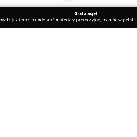
Gratulacje!
awdź już teraz jak odebrać materiały promocyjne, by móc w pełni c
ty samochodowe, mechanicy samochodowi - Mirsk
FIGO
O firmie:
FIGO
to firma z siedzibą w Mir
sektorze motoryzacyjnym. Przed
skierowanych do właścicieli p
obsługę serwisową, jak i kom
Pokaż więcej >>
obejmuje wymianę oraz uzupełn
takich jak oleje silnikowe, pal
i kabinowych. Doświadczenie f
elementów zawieszenia oraz obs
samochodowej, co wpływa na k