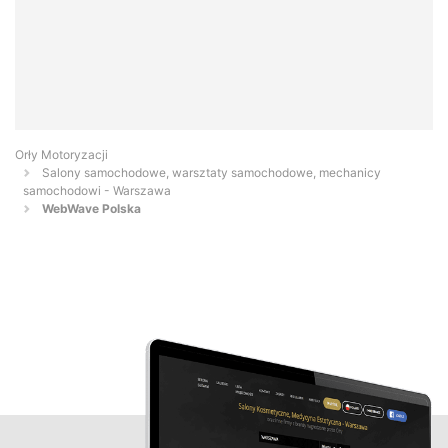
Orły Motoryzacji
Salony samochodowe, warsztaty samochodowe, mechanicy
samochodowi - Warszawa
WebWave Polska