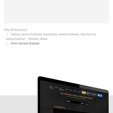
Orły Motoryzacji
Salony samochodowe, warsztaty samochodowe, mechanicy
samochodowi - Bielsko-Biała
Auto Serwis Kubala