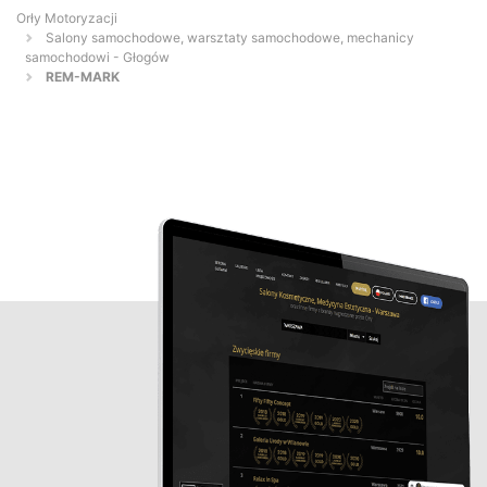
Orły Motoryzacji
Salony samochodowe, warsztaty samochodowe, mechanicy
samochodowi - Głogów
REM-MARK