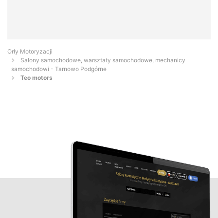
Orły Motoryzacji
Salony samochodowe, warsztaty samochodowe, mechanicy
samochodowi - Tarnowo Podgórne
Teo motors