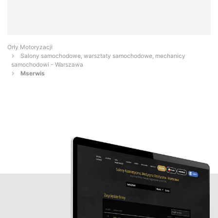
Orły Motoryzacji
Salony samochodowe, warsztaty samochodowe, mechanicy
samochodowi - Warszawa
Mserwis