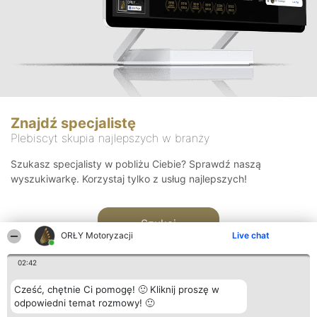
Znajdź specjalistę
Plebiscyt skupia najlepszych w branży
Szukasz specjalisty w pobliżu Ciebie? Sprawdź naszą
wyszukiwarkę. Korzystaj tylko z usług najlepszych!
Szukaj
ORŁY Motoryzacji
Live chat
02:42
Cześć, chętnie Ci pomogę! 🙂 Kliknij proszę w
odpowiedni temat rozmowy! 🙂