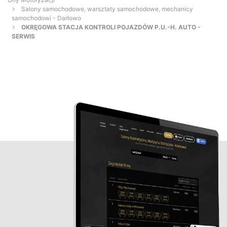
Salony samochodowe, warsztaty samochodowe, mechanicy
samochodowi - Darłowo
OKRĘGOWA STACJA KONTROLI POJAZDÓW P.U.-H. AUTO -
SERWIS