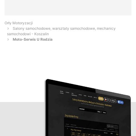
Orły Motoryzacji
Salony samochodowe, warsztaty samochodowe, mechanicy
samochodowi - Koszalin
Moto-Serwis U Rodzia