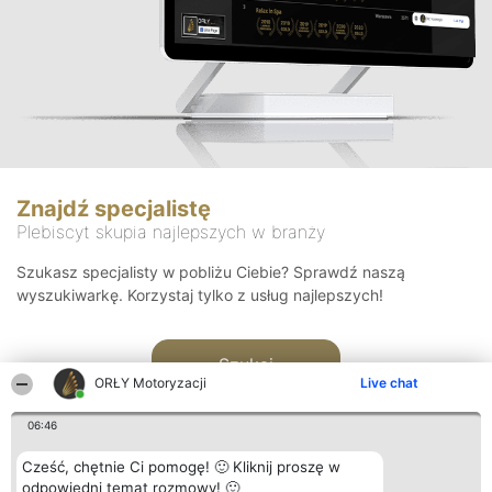
Znajdź specjalistę
Plebiscyt skupia najlepszych w branży
Szukasz specjalisty w pobliżu Ciebie? Sprawdź naszą
wyszukiwarkę. Korzystaj tylko z usług najlepszych!
Szukaj
ORŁY Motoryzacji
Live chat
06:46
Cześć, chętnie Ci pomogę! 🙂 Kliknij proszę w
odpowiedni temat rozmowy! 🙂