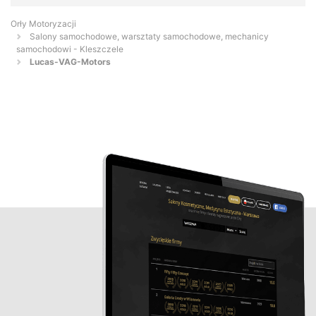
Orły Motoryzacji
Salony samochodowe, warsztaty samochodowe, mechanicy
samochodowi - Kleszczele
Lucas-VAG-Motors