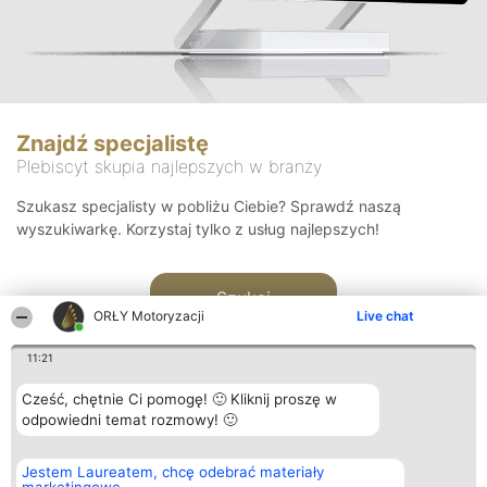
Znajdź specjalistę
Plebiscyt skupia najlepszych w branży
Szukasz specjalisty w pobliżu Ciebie? Sprawdź naszą
wyszukiwarkę. Korzystaj tylko z usług najlepszych!
Szukaj
ORŁY Motoryzacji
Live chat
11:21
Cześć, chętnie Ci pomogę! 🙂 Kliknij proszę w
odpowiedni temat rozmowy! 🙂
Organizator plebiscytu
Plebiscyt
Kontakt
Jestem Laureatem, chcę odebrać materiały
Bright Side Solutions sp. z o.
Laureaci
Kontakt