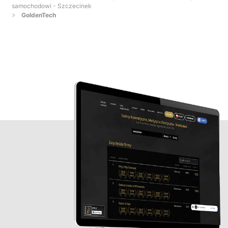
samochodowi - Szczecinek
GoldenTech