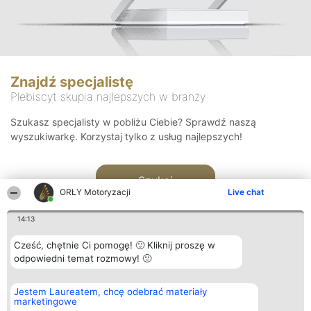
Znajdź specjalistę
Plebiscyt skupia najlepszych w branży
Szukasz specjalisty w pobliżu Ciebie? Sprawdź naszą
wyszukiwarkę. Korzystaj tylko z usług najlepszych!
Szukaj
ORŁY Motoryzacji
Live chat
14:13
Cześć, chętnie Ci pomogę! 🙂 Kliknij proszę w
odpowiedni temat rozmowy! 🙂
Organizator plebiscytu
Plebiscyt
Kontakt
Jestem Laureatem, chcę odebrać materiały
Bright Side Solutions sp. z o.
Laureaci
Kontakt
marketingowe
o. sp. k.
Lista