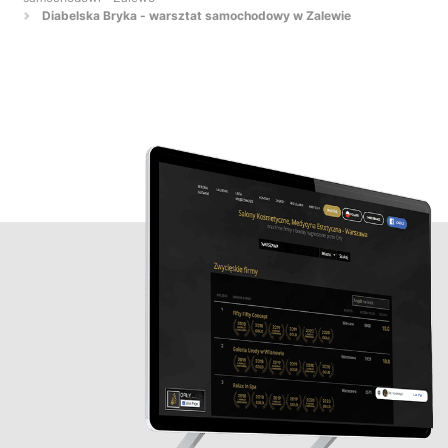
Diabelska Bryka - warsztat samochodowy w Zalewie