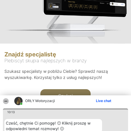
Znajdź specjalistę
Plebiscyt skupia najlepszych w branży
Szukasz specjalisty w pobliżu Ciebie? Sprawdź naszą
wyszukiwarkę. Korzystaj tylko z usług najlepszych!
Szukaj
ORŁY Motoryzacji
Live chat
10:13
Cześć, chętnie Ci pomogę! 🙂 Kliknij proszę w
odpowiedni temat rozmowy! 🙂