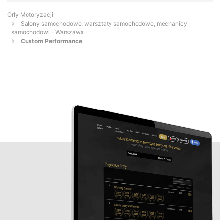
Orły Motoryzacji
Salony samochodowe, warsztaty samochodowe, mechanicy
samochodowi - Warszawa
Custom Performance