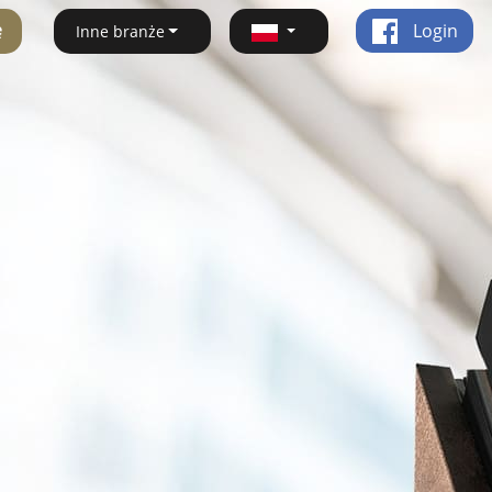
ę
Login
Inne branże