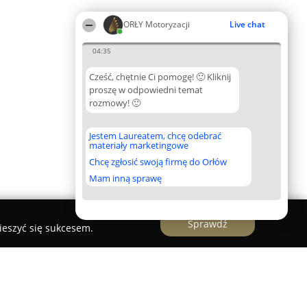
ORŁY Motoryzacji
Live chat
04:35
Cześć, chętnie Ci pomogę! 🙂 Kliknij
proszę w odpowiedni temat
rozmowy! 🙂
Jestem Laureatem, chcę odebrać
materiały marketingowe
Chcę zgłosić swoją firmę do Orłów
Mam inną sprawę
Sprawdź
ieszyć się sukcesem.
ryk