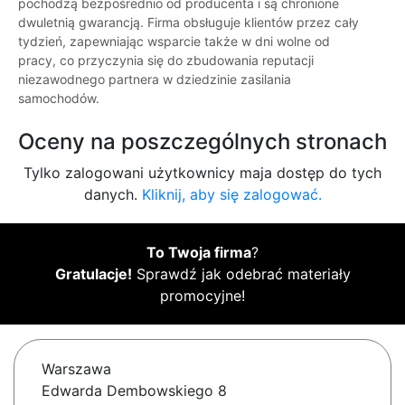
pochodzą bezpośrednio od producenta i są chronione
dwuletnią gwarancją. Firma obsługuje klientów przez cały
tydzień, zapewniając wsparcie także w dni wolne od
pracy, co przyczynia się do zbudowania reputacji
niezawodnego partnera w dziedzinie zasilania
samochodów.
Oceny na poszczególnych stronach
Tylko zalogowani użytkownicy maja dostęp do tych
danych.
Kliknij, aby się zalogować.
To Twoja firma
?
Gratulacje!
Sprawdź jak odebrać materiały
promocyjne!
Warszawa
Edwarda Dembowskiego 8