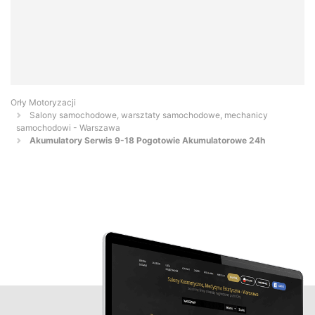
Orły Motoryzacji
Salony samochodowe, warsztaty samochodowe, mechanicy
samochodowi - Warszawa
Akumulatory Serwis 9-18 Pogotowie Akumulatorowe 24h