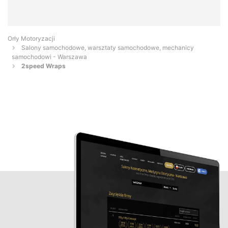
Orły Motoryzacji
Salony samochodowe, warsztaty samochodowe, mechanicy
samochodowi - Warszawa
2speed Wraps