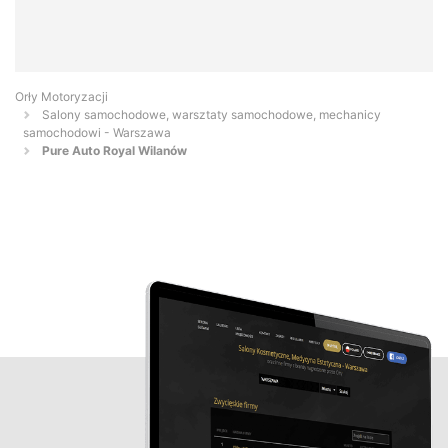
Orły Motoryzacji
Salony samochodowe, warsztaty samochodowe, mechanicy
samochodowi - Warszawa
Pure Auto Royal Wilanów