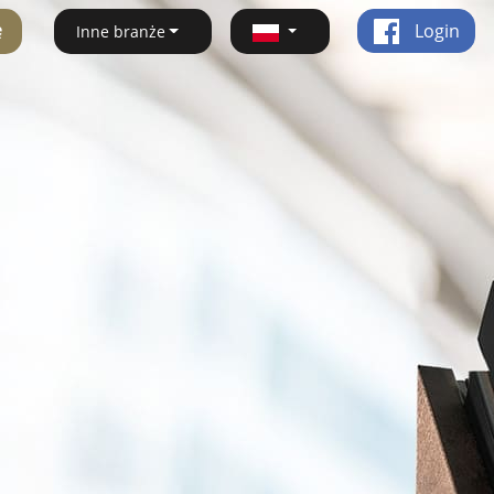
ę
Login
Inne branże