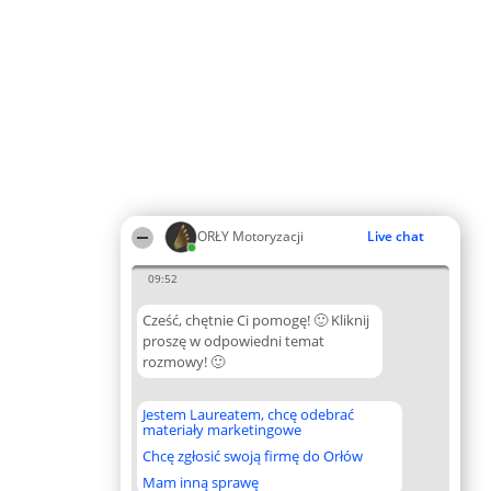
ORŁY Motoryzacji
Live chat
09:52
Cześć, chętnie Ci pomogę! 🙂 Kliknij
proszę w odpowiedni temat
rozmowy! 🙂
Jestem Laureatem, chcę odebrać
materiały marketingowe
Chcę zgłosić swoją firmę do Orłów
Mam inną sprawę