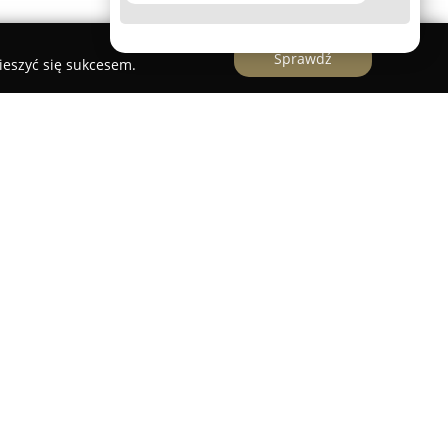
Sprawdź
ieszyć się sukcesem.
rma działająca w sektorze motoryzacyjnym od
kie doświadczenie i zaufanie na lokalnym rynku.
o zakres usług, specjalizując się w kompleksowej
sie samochodowym. Oferta obejmuje między
ację, sprzedaż i wymianę opon wraz z felgami
W asortymencie znajdują się również usługi
ą kół, istotną dla bezpieczeństwa oraz komfortu