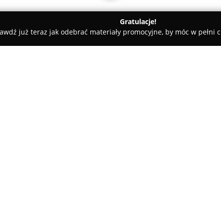
Gratulacje!
awdź już teraz jak odebrać materiały promocyjne, by móc w pełni c
ty samochodowe, mechanicy samochodowi - Warszawa
szawa wymiana opon
tory Warszawa
O firmie:
ASO Rogujski
to warszawska fi
1978 roku, która zdobyła szero
Przedsiębiorstwo stale rozwijał
obsłudze pojazdów oraz serwi
innymi profesjonalną wulkaniz
Pokaż więcej >>
stalowymi oraz aluminiowymi. 
związane z precyzyjną geometri
użytkowania pojazdu.