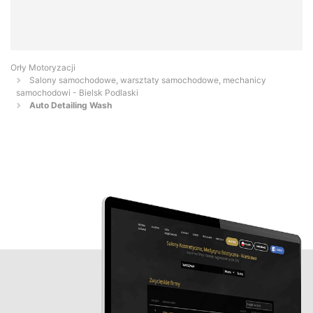
Orły Motoryzacji
Salony samochodowe, warsztaty samochodowe, mechanicy
samochodowi - Bielsk Podlaski
Auto Detailing Wash