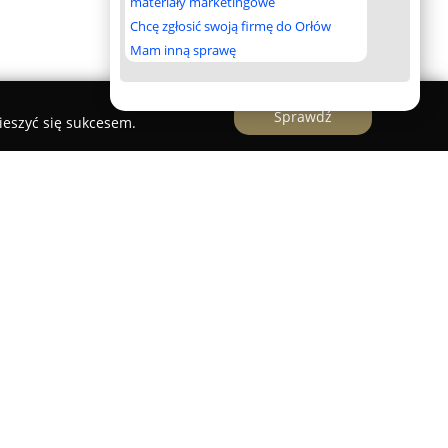
materiały marketingowe
Chcę zgłosić swoją firmę do Orłów
Mam inną sprawę
Sprawdź
ieszyć się sukcesem.
wis Stanisław Kardynał
ał
w Kołobrzegu to przedsiębiorstwo, które łączy
sją do motoryzacji. Firma kultywuje tradycje
 kompleksowe usługi z zakresu mechaniki
chodzą profesjonalne naprawy, obejmujące m.in.
, filtrów, rozrządu, a także klocków i tarcz
awansowane prace serwisowe.