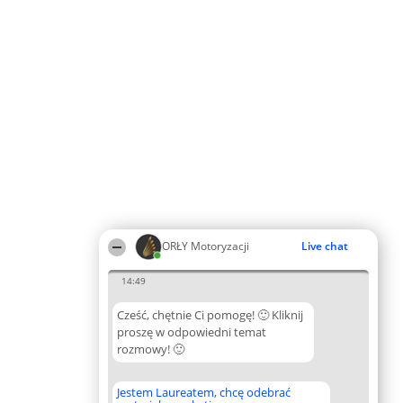
ORŁY Motoryzacji
Live chat
14:49
Cześć, chętnie Ci pomogę! 🙂 Kliknij
proszę w odpowiedni temat
rozmowy! 🙂
Jestem Laureatem, chcę odebrać