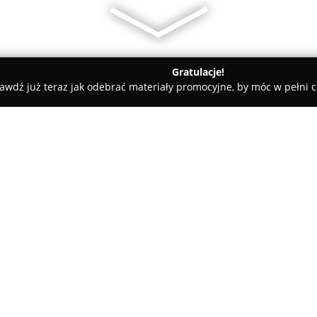
Gratulacje!
awdź już teraz jak odebrać materiały promocyjne, by móc w pełni c
ty samochodowe, mechanicy samochodowi - Kołobrzeg
Auto Ser
O firmie:
Auto Serwis Stanisław Kardyn
wieloletnie doświadczenie z pa
rozwijane przez lata, oferując
pojazdowej. W zakres oferty w
Pokaż więcej >>
bieżące przeglądy, wymianę oleju
hamulcowych oraz bardziej za