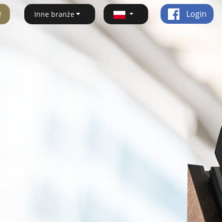
ę
Login
Inne branże