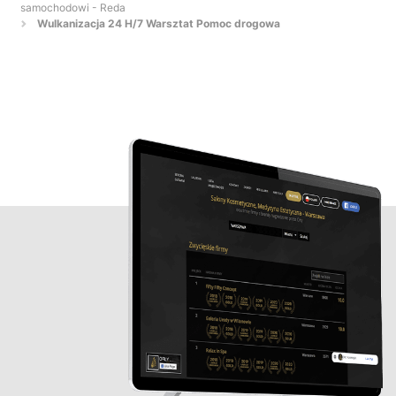
samochodowi - Reda
Wulkanizacja 24 H/7 Warsztat Pomoc drogowa