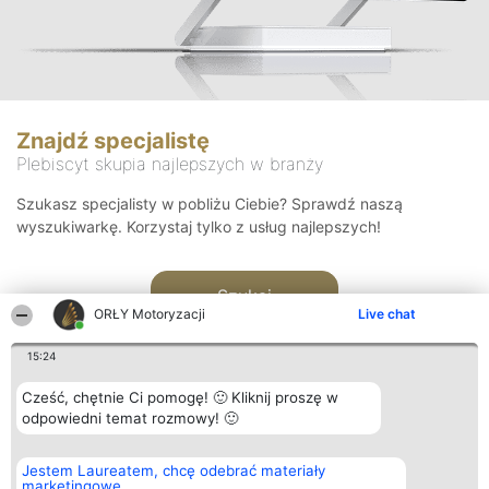
Znajdź specjalistę
Plebiscyt skupia najlepszych w branży
Szukasz specjalisty w pobliżu Ciebie? Sprawdź naszą
wyszukiwarkę. Korzystaj tylko z usług najlepszych!
Szukaj
ORŁY Motoryzacji
Live chat
15:24
Cześć, chętnie Ci pomogę! 🙂 Kliknij proszę w
odpowiedni temat rozmowy! 🙂
Organizator plebiscytu
Plebiscyt
Kontakt
Jestem Laureatem, chcę odebrać materiały
Bright Side Solutions sp. z o.
Laureaci
Kontakt
marketingowe
o. sp. k.
Lista