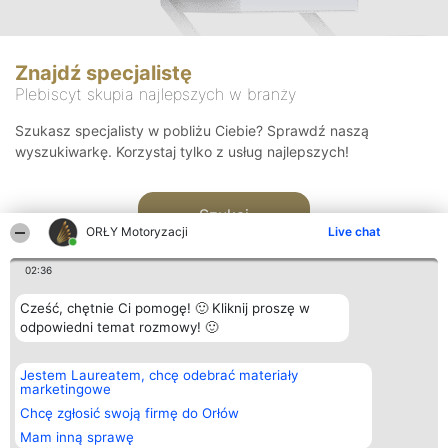
Znajdź specjalistę
Plebiscyt skupia najlepszych w branży
Szukasz specjalisty w pobliżu Ciebie? Sprawdź naszą
wyszukiwarkę. Korzystaj tylko z usług najlepszych!
Szukaj
ORŁY Motoryzacji
Live chat
02:36
Cześć, chętnie Ci pomogę! 🙂 Kliknij proszę w
odpowiedni temat rozmowy! 🙂
Organizator plebiscytu
Plebiscyt
Kontakt
Jestem Laureatem, chcę odebrać materiały
Bright Side Solutions sp. z o.
Laureaci
Kontakt
marketingowe
o. sp. k.
Lista
ul. Ruska 22
wszystkich
Chcę zgłosić swoją firmę do Orłów
Wrocław 50-079
Laureatów
Mam inną sprawę
KRS 0000749100 | Regon
Zasady