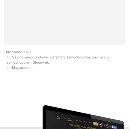
Orły Motoryzacji
Salony samochodowe, warsztaty samochodowe, mechanicy
samochodowi - Głogówek
Morawiec