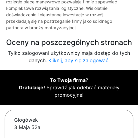
rozległe place manewrowe pozwalają firmie zapewniać
kompleksowe rozwiązania logistyczne. Wieloletnie
doświadczenie i nieustanne inwestycje w rozwój
przekładają się na postrzeganie firmy jako solidnego
partnera w branży motoryzacyjnej.
Oceny na poszczególnych stronach
Tylko zalogowani użytkownicy maja dostęp do tych
danych.
Kliknij, aby się zalogować.
To Twoja firma
?
Gratulacje!
Sprawdź jak odebrać materiały
promocyjne!
Głogówek
3 Maja 52a