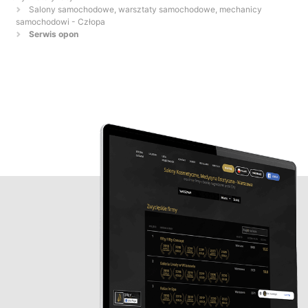
Salony samochodowe, warsztaty samochodowe, mechanicy
samochodowi - Człopa
Serwis opon