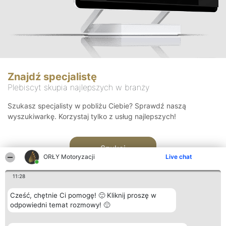
Znajdź specjalistę
Plebiscyt skupia najlepszych w branży
Szukasz specjalisty w pobliżu Ciebie? Sprawdź naszą
wyszukiwarkę. Korzystaj tylko z usług najlepszych!
Szukaj
ORŁY Motoryzacji
Live chat
11:28
Cześć, chętnie Ci pomogę! 🙂 Kliknij proszę w
odpowiedni temat rozmowy! 🙂
Organizator plebiscytu
Plebiscyt
Kontakt